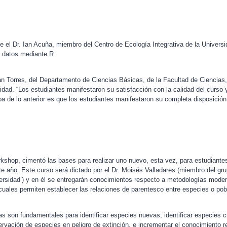
ue el Dr. Ian Acuña, miembro del Centro de Ecología Integrativa de la Univers
e datos mediante R.
ian Torres, del Departamento de Ciencias Básicas, de la Facultad de Ciencias
idad. “Los estudiantes manifestaron su satisfacción con la calidad del curso 
ba de lo anterior es que los estudiantes manifestaron su completa disposición 
rkshop, cimentó las bases para realizar uno nuevo, esta vez, para estudiante
e año. Este curso será dictado por el Dr. Moisés Valladares (miembro del gru
ersidad’) y en él se entregarán conocimientos respecto a metodologías modern
s cuales permiten establecer las relaciones de parentesco entre especies o po
s son fundamentales para identificar especies nuevas, identificar especies cr
ervación de especies en peligro de extinción, e incrementar el conocimiento r