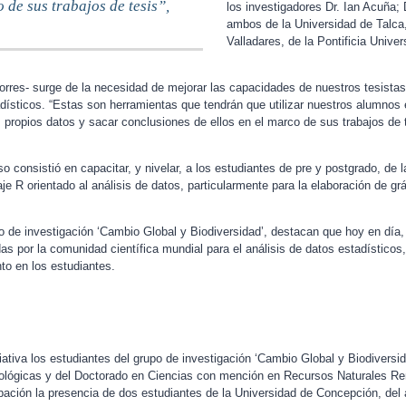
o de sus trabajos de tesis”,
los investigadores Dr. Ian Acuña; 
ambos de la Universidad de Talca,
Valladares, de la Pontificia Unive
Torres- surge de la necesidad de mejorar las capacidades de nuestros tesista
adísticos. “Estas son herramientas que tendrán que utilizar nuestros alumnos e
s propios datos y sacar conclusiones de ellos en el marco de sus trabajos de t
o consistió en capacitar, y nivelar, a los estudiantes de pre y postgrado, de l
aje R orientado al análisis de datos, particularmente para la elaboración de grá
po de investigación ‘Cambio Global y Biodiversidad’, destacan que hoy en día
as por la comunidad científica mundial para el análisis de datos estadísticos
to en los estudiantes.
ciativa los estudiantes del grupo de investigación ‘Cambio Global y Biodiversid
ológicas y del Doctorado en Ciencias con mención en Recursos Naturales Re
ipación la presencia de dos estudiantes de la Universidad de Concepción, del