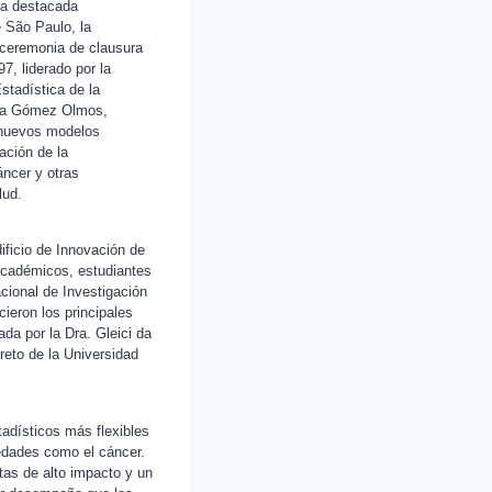
una destacada
e São Paulo, la
a ceremonia de clausura
7, liderado por la
tadística de la
nda Gómez Olmos,
r nuevos modelos
ación de la
ncer y otras
lud.
dificio de Innovación de
académicos, estudiantes
cional de Investigación
ieron los principales
ada por la Dra. Gleici da
reto de la Universidad
tadísticos más flexibles
edades como el cáncer.
stas de alto impacto y un