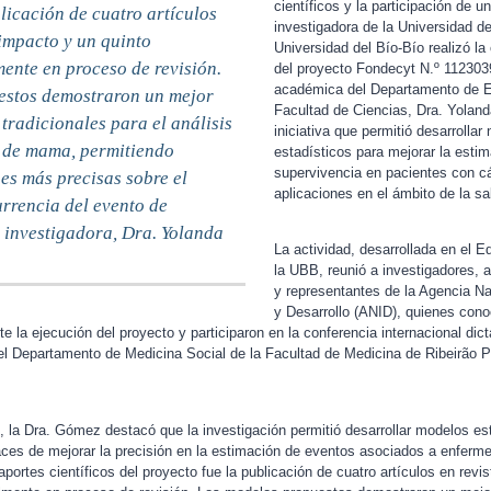
científicos y la participación de 
licación de cuatro artículos
investigadora de la Universidad d
 impacto y un quinto
Universidad del Bío-Bío realizó l
ente en proceso de revisión.
del proyecto Fondecyt N.º 1123039
académica del Departamento de Es
estos demostraron un mejor
Facultad de Ciencias, Dra. Yola
tradicionales para el análisis
iniciativa que permitió desarrolla
r de mama, permitiendo
estadísticos para mejorar la estim
supervivencia en pacientes con cá
es más precisas sobre el
aplicaciones en el ámbito de la sa
urrencia del evento de
a investigadora, Dra. Yolanda
La actividad, desarrollada en el E
la UBB, reunió a investigadores, 
y representantes de la Agencia Na
y Desarrollo (ANID), quienes conoc
e la ejecución del proyecto y participaron en la conferencia internacional dict
el Departamento de Medicina Social de la Facultad de Medicina de Ribeirão P
, la Dra. Gómez destacó que la investigación permitió desarrollar modelos es
aces de mejorar la precisión en la estimación de eventos asociados a enferm
aportes científicos del proyecto fue la publicación de cuatro artículos en revi