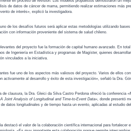
almente en proceso de revisión. Los modelos propuestos demostraron un mej
nálisis de datos de cáncer de mama, permitiendo realizar estimaciones más pr
evento de interés», explicó la investigadora.
no de los desafíos futuros será aplicar estas metodologías utilizando bases
gación con información proveniente del sistema de salud chileno.
elevantes del proyecto fue la formación de capital humano avanzado. En total
nos de Ingeniería en Estadística y programas de Magíster, quienes desarrollar
ón vinculados a la iniciativa.
antes fue uno de los aspectos más valiosos del proyecto. Varios de ellos con
n activamente al desarrollo y éxito de esta investigación», señaló la Dra. G
 de clausura, la Dra. Gleici da Silva Castro Perdona ofreció la conferencia
«
A Joint Analysis of Longitudinal and Time-to-Event Data»,
donde presentó m
o de datos longitudinales y de tiempo hasta un evento, aplicadas al estudio del
a destacó el valor de la colaboración científica internacional para fortalecer el
demiología. «Es muy importante esta colaboración porque permite intercambiar