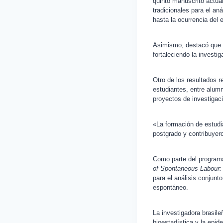
quinto manuscrito actu
tradicionales para el a
hasta la ocurrencia del 
Asimismo, destacó que u
fortaleciendo la investi
Otro de los resultados r
estudiantes, entre alum
proyectos de investigaci
«La formación de estudi
postgrado y contribuyero
Como parte del programa
of Spontaneous Labour: 
para el análisis conjunt
espontáneo.
La investigadora brasileñ
bioestadística y la epi