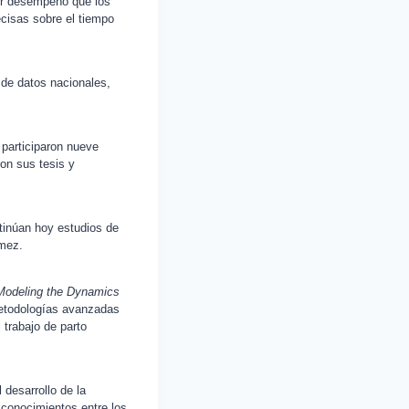
or desempeño que los
ecisas sobre el tiempo
 de datos nacionales,
 participaron nueve
on sus tesis y
tinúan hoy estudios de
ómez.
Modeling the Dynamics
etodologías avanzadas
 trabajo de parto
 desarrollo de la
 conocimientos entre los