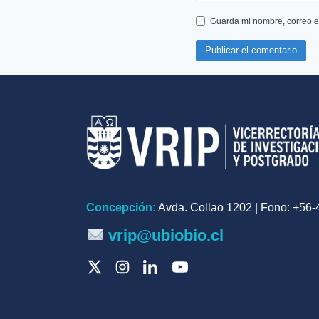
Guarda mi nombre, correo e
Concepción:
Avda. Collao 1202 | Fono: +56
vrip@ubiobio.cl