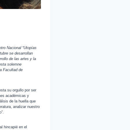
ntro Nacional “Utopías
tubre se desarrollan
ollo de las artes y la
 esta solemne
a Facultad de
sta su orgullo por ser
ones académicas y
álisis de la huella que
eratura, analizar nuestro
o”.
l hincapié en el