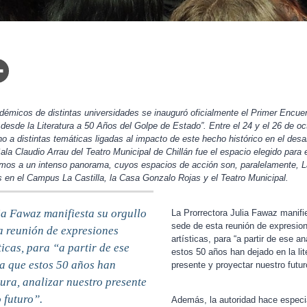
démicos de distintas universidades se inauguró oficialmente el Primer Encue
desde la Literatura a 50 Años del Golpe de Estado”. Entre el 24 y el 26 de oc
o a distintas temáticas ligadas al impacto de este hecho histórico en el desarr
la Claudio Arrau del Teatro Municipal de Chillán fue el espacio elegido para
mos a un intenso panorama, cuyos espacios de acción son, paralelamente, L
n el Campus La Castilla, la Casa Gonzalo Rojas y el Teatro Municipal.
ia Fawaz manifiesta su orgullo
La Prorrectora Julia Fawaz manifie
sede de esta reunión de expresi
ta reunión de expresiones
artísticas, para “a partir de ese an
icas, para “a partir de ese
estos 50 años han dejado en la lit
la que estos 50 años han
presente y proyectar nuestro futur
tura, analizar nuestro presente
 futuro”.
Además, la autoridad hace especia