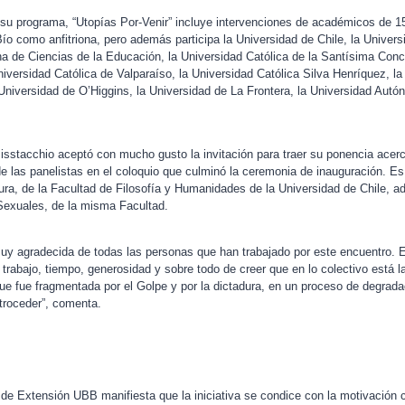
u programa, “Utopías Por-Venir” incluye intervenciones de académicos de 15
ío como anfitriona, pero además participa la Universidad de Chile, la Universi
na de Ciencias de la Educación, la Universidad Católica de la Santísima Conc
niversidad Católica de Valparaíso, la Universidad Católica Silva Henríquez, la
 Universidad de O’Higgins, la Universidad de La Frontera, la Universidad Autó
stacchio aceptó con mucho gusto la invitación para traer su ponencia acerc
 de las panelistas en el coloquio que culminó la ceremonia de inauguración. E
ura, de la Facultad de Filosofía y Humanidades de la Universidad de Chile, a
Sexuales, de la misma Facultad.
muy agradecida de todas las personas que han trabajado por este encuentro. E
rabajo, tiempo, generosidad y sobre todo de creer que en lo colectivo está la 
que fue fragmentada por el Golpe y por la dictadura, en un proceso de degrad
troceder”, comenta.
r de Extensión UBB manifiesta que la iniciativa se condice con la motivación c