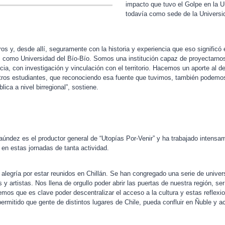
impacto que tuvo el Golpe en la U
todavía como sede de la Universi
s y, desde allí, seguramente con la historia y experiencia que eso significó
 como Universidad del Bío-Bío. Somos una institución capaz de proyectarnos
cia, con investigación y vinculación con el territorio. Hacemos un aporte al d
tros estudiantes, que reconociendo esa fuente que tuvimos, también podemo
lica a nivel birregional”, sostiene.
úndez es el productor general de “Utopías Por-Venir” y ha trabajado intensa
s en estas jornadas de tanta actividad.
 alegría por estar reunidos en Chillán. Se han congregado una serie de unive
y artistas. Nos llena de orgullo poder abrir las puertas de nuestra región, se
mos que es clave poder descentralizar el acceso a la cultura y estas reflexio
permitido que gente de distintos lugares de Chile, pueda confluir en Ñuble y