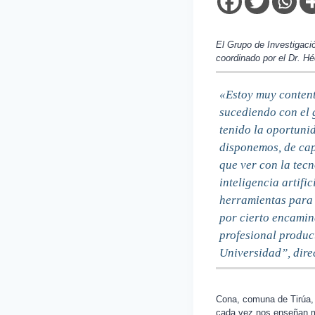
El Grupo de Investigació
coordinado por el Dr. H
«Estoy muy content
sucediendo con el 
tenido la oportuni
disponemos, de cap
que ver con la tec
inteligencia artifi
herramientas para s
por cierto encamin
profesional product
Universidad”, dire
Cona, comuna de Tirúa, 
cada vez nos enseñan má