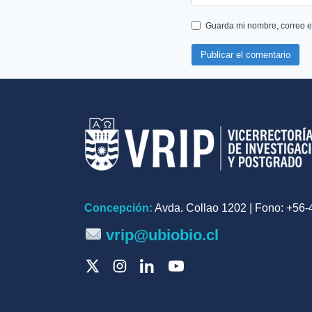
Guarda mi nombre, correo e
Concepción:
Avda. Collao 1202 | Fono: +56
vrip@ubiobio.cl