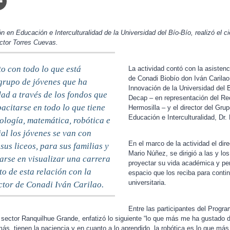
n en Educación e Interculturalidad de la Universidad del Bío-Bío, realizó el c
éctor Torres Cuevas.
o con todo lo que está
La actividad contó con la asistenci
de Conadi Biobío don Iván Carilao 
grupo de jóvenes que ha
Innovación de la Universidad del 
dad a través de los fondos que
Decap – en representación del Re
acitarse en todo lo que tiene
Hermosilla – y el director del Gru
Educación e Interculturalidad, Dr. M
nología, matemática, robótica e
cial los jóvenes se van con
En el marco de la actividad el dir
us liceos, para sus familias y
Mario Núñez, se dirigió a las y lo
arse en visualizar una carrera
proyectar su vida académica y p
o de esta relación con la
espacio que los reciba para conti
universitaria.
ctor de Conadi Iván Carilao.
Entre las participantes del Progra
sector Ranquilhue Grande, enfatizó lo siguiente “lo que más me ha gustado 
s, tienen la paciencia y en cuanto a lo aprendido, la robótica es lo que más