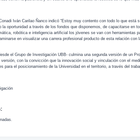
e Conadi Iván Carilao Ñanco indicó “Estoy muy contento con todo lo que está 
o la oportunidad a través de los fondos que disponemos, de capacitarse en to
ática, robótica e inteligencia artificial los jóvenes se van con herramientas p
caminarse en visualizar una carrera profesional producto de esta relación con l
 desde el Grupo de Investigación UBB- culmina una segunda versión de un P
 versión, con la convicción que la innovación social y vinculación con el med
 para el posicionamiento de la Universidad en el territorio, a través del trab
igación
:
onadas.