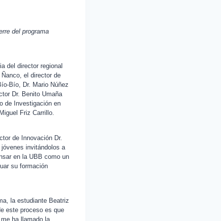
ierre del programa
a del director regional
Ñanco, el director de
Bío-Bío, Dr. Mario Núñez
ctor Dr. Benito Umaña
po de Investigación en
iguel Friz Carrillo.
ector de Innovación Dr.
s jóvenes invitándolos a
ensar en la UBB como un
nuar su formación
ma, la estudiante Beatriz
de este proceso es que
 me ha llamado la