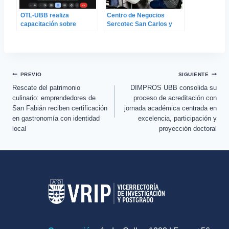
OTL-UBB realiza
Centro de Negocios
capacitación sobre
Sercotec San Carlos y
registro de marca a la
Escuela de Diseño de la
Academia de Mujeres
UBB capacitan a 20
Empresarias del Centro
microempresarios en
de Negocios Sercotec
branding y marketing
San Carlos
digital
PREVIO
SIGUIENTE
Rescate del patrimonio
DIMPROS UBB consolida su
culinario: emprendedores de
proceso de acreditación con
San Fabián reciben certificación
jornada académica centrada en
en gastronomía con identidad
excelencia, participación y
local
proyección doctoral