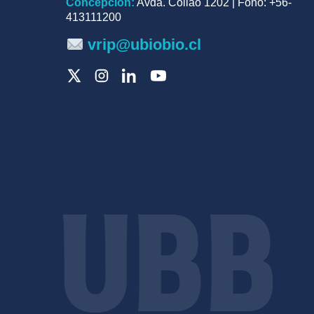
Concepción:
Avda. Collao 1202 | Fono: +56-
413111200
vrip@ubiobio.cl