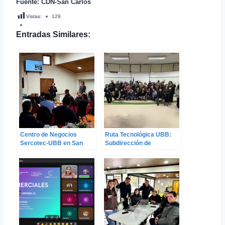
Fuente: CDN-San Carlos
Vistas:
129
Entradas Similares:
Centro de Negocios
Ruta Tecnológica UBB:
Sercotec-UBB en San
Subdirección de
Carlos despliega intensa
Innovación recibe a
agenda territorial
emprendedores del
Centro de Negocios
Sercotec San Carlos