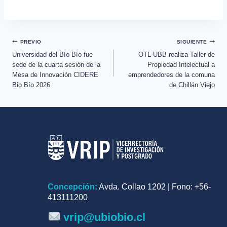
proyecto InES Género con
de Branding y Marketing
foco en trabajo
Digital impulsada por la
colaborativo y
Universidad del Bío-Bío y
fortalecimiento de
Sercotec
investigadoras
PREVIO
SIGUIENTE
Universidad del Bío-Bío fue
OTL-UBB realiza Taller de
sede de la cuarta sesión de la
Propiedad Intelectual a
Mesa de Innovación CIDERE
emprendedores de la comuna
Bio Bío 2026
de Chillán Viejo
Concepción:
Avda. Collao 1202 | Fono: +56-
413111200
vrip@ubiobio.cl