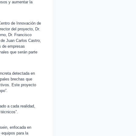
esos y aumentar la
Centro de Innovación de
ector del proyecto, Dr.
erno, Dr. Francisco
n de Juan Carlos Castro,
s de empresas
onales que serán parte
oncreta detectada en
ipales brechas que
ctivos. Este proyecto
mpo”.
tado a cada realidad,
 técnicos”.
osein, enfocada en
 equipos para la