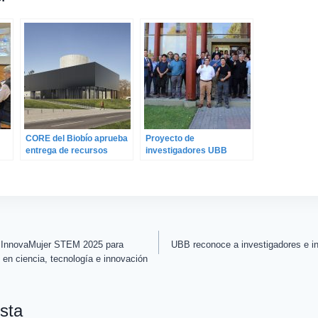
CORE del Biobío aprueba
Proyecto de
entrega de recursos
investigadores UBB
adicionales para
finaliza y entrega
adjudicación del
principales avances para
planetario regional
la gestión de plantas de
tableros contrachapados
o InnovaMujer STEM 2025 para
UBB reconoce a investigadores e in
 en ciencia, tecnología e innovación
sta