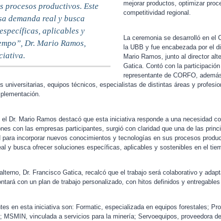
mejorar productos, optimizar proc
s procesos productivos. Este
competitividad regional.
sa demanda real y busca
específicas, aplicables y
La ceremonia se desarrolló en el 
tiempo”, Dr. Mario Ramos,
la UBB y fue encabezada por el dir
iciativa.
Mario Ramos, junto al director alt
Gatica. Contó con la participació
representante de CORFO, ademá
es universitarias, equipos técnicos, especialistas de distintas áreas y profesi
mplementación.
, el Dr. Mario Ramos destacó que esta iniciativa responde a una necesidad c
ones con las empresas participantes, surgió con claridad que una de las princ
tad para incorporar nuevos conocimientos y tecnologías en sus procesos produ
l y busca ofrecer soluciones específicas, aplicables y sostenibles en el tie
 alterno, Dr. Francisco Gatica, recalcó que el trabajo será colaborativo y adap
tará con un plan de trabajo personalizado, con hitos definidos y entregables
es en esta iniciativa son: Formatic, especializada en equipos forestales; Pr
; MSMIN, vinculada a servicios para la minería; Servoequipos, proveedora de