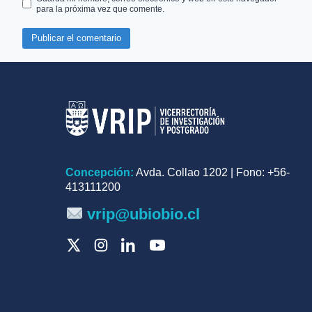
para la próxima vez que comente.
Concepción:
Avda. Collao 1202 | Fono: +56-
413111200
vrip@ubiobio.cl