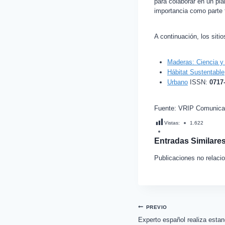
para colaborar en un pla
importancia como parte f
A continuación, los sitio
Maderas: Ciencia y
Hábitat Sustentable
Urbano
ISSN:
0717
Fuente: VRIP Comunica
Vistas:
1.622
Entradas Similares
Publicaciones no relaci
PREVIO
Experto español realiza esta