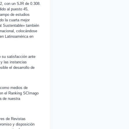
Q2, con un SJR de 0.308.
ido al puesto 45,
 campo de estudios
ndo la cuarta mejor
at Sustentable» también
 nacional, colocándose
a en Latinoamérica en
 su satisfacción ante
 y las instancias
ble el desarrollo de
ad como medios de
o en el Ranking SCImago
a de nuestra
eres de Revistas
romiso y disposición