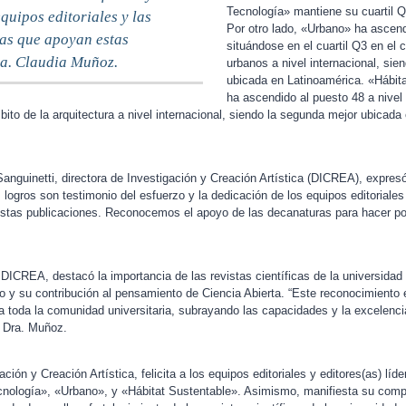
Tecnología» mantiene su cuartil 
quipos editoriales y las
Por otro lado, «Urbano» ha ascend
ias que apoyan estas
situándose en el cuartil Q3 en el
ra. Claudia Muñoz.
urbanos a nivel internacional, sie
ubicada en Latinoamérica. «Hábit
ha ascendido al puesto 48 a nivel
mbito de la arquitectura a nivel internacional, siendo la segunda mejor ubicad
anguinetti, directora de Investigación y Creación Artística (DICREA), expresó
 logros son testimonio del esfuerzo y la dedicación de los equipos editoriales
stas publicaciones. Reconocemos el apoyo de las decanaturas para hacer posi
 DICREA, destacó la importancia de las revistas científicas de la universid
to y su contribución al pensamiento de Ciencia Abierta. “Este reconocimient
ra toda la comunidad universitaria, subrayando las capacidades y la excelenci
a Dra. Muñoz.
ción y Creación Artística, felicita a los equipos editoriales y editores(as) líd
nología», «Urbano», y «Hábitat Sustentable». Asimismo, manifiesta su comp