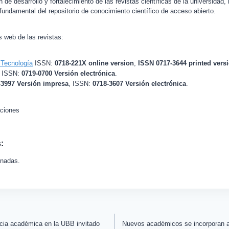
n de desarrollo y fortalecimiento de las revistas científicas de la universidad
undamental del repositorio de conocimiento científico de acceso abierto.
s web de las revistas:
 Tecnología
ISSN:
0718-221X online version
,
ISSN 0717-3644 printed vers
ISSN:
0719-0700 Versión electrónica
.
-3997 Versión impresa
, ISSN:
0718-3607 Versión electrónica
.
ciones
:
onadas.
ncia académica en la UBB invitado
Nuevos académicos se incorporan a