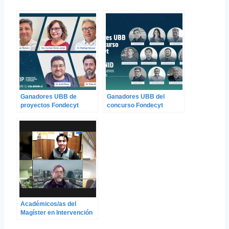
Ganadores UBB de
Ganadores UBB del
proyectos Fondecyt
concurso Fondecyt
Iniciación 2025 de ANID
Regular 2025 de ANID
destacan el apoyo a la
promueven nuevos
promoción de nuevos
conocimientos
investigadores
Académicos/as del
Magíster en Intervención
Social se reúnen para