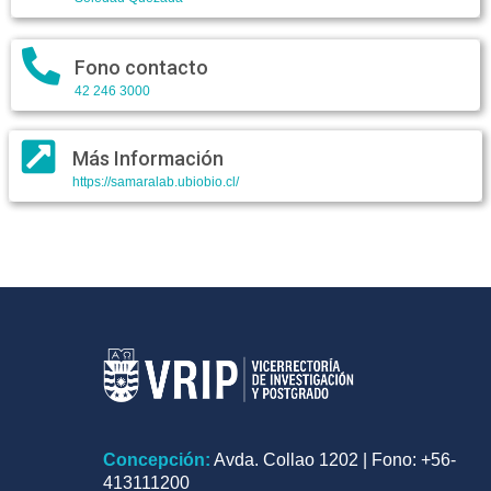
Fono contacto
42 246 3000
Más Información
https://samaralab.ubiobio.cl/
Concepción:
Avda. Collao 1202 | Fono: +56-
413111200