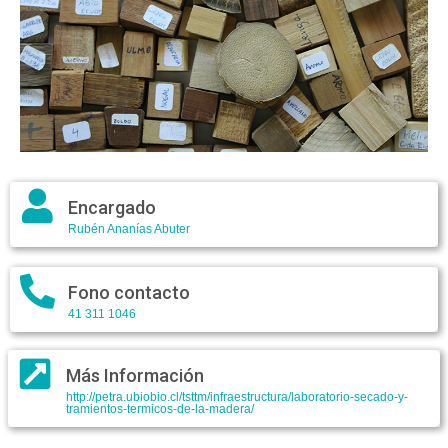
Encargado
Rubén Ananías Abuter
Fono contacto
41 311 1046
Más Información
http://petra.ubiobio.cl/tsttm/infraestructura/laboratorio-secado-y-
tramientos-termicos-de-la-madera/