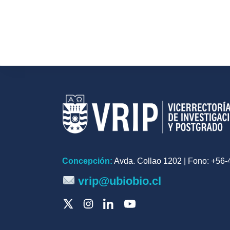
Concepción:
Avda. Collao 1202 | Fono: +56
vrip@ubiobio.cl