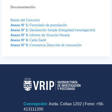
Documentación:
Bases del Concurso
Anexo N° 1:
Formulario de postulación
Anexo N° 2:
Declaración Simple (Integridad Investigación)
Anexo N° 3:
Informe de Visación Horaria
Anexo N° 4:
Carta Gantt
Anexo N° 5:
Constancia Dirección de Innovación
Concepción:
Avda. Collao 1202 | Fono: +56-
413111200