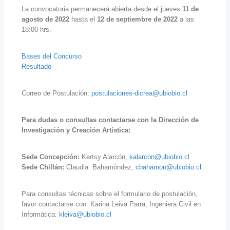
La convocatoria permanecerá abierta desde el jueves
11
de
agosto de 2022
hasta el
12 de septiembre de 2022
a las
18:00 hrs.
Bases del Concurso
Resultado
Correo de Postulación:
postulaciones-dicrea@ubiobio.cl
Para dudas o consultas contactarse con la Dirección de
Investigación y Creación Artística:
Sede Concepción:
Kertsy Alarcón,
kalarcon@ubiobio.cl
Sede Chillán:
Claudia Bahamóndez,
cbahamon@ubiobio.cl
Para consultas técnicas sobre el formulario de postulación,
favor contactarse con: Karina Leiva Parra, Ingeniera Civil en
Informática:
kleiva@ubiobio.cl