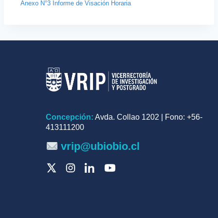
Anexo N°3 Informe de Visación Horaria
Concepción:
Avda. Collao 1202 | Fono: +56-
413111200
vrip@ubiobio.cl