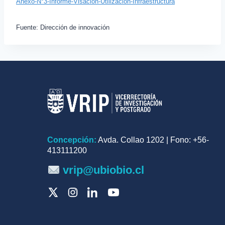
Anexo-N°3-Informe-Visación-Utilización-Infraestructura
Fuente: Dirección de innovación
Concepción:
Avda. Collao 1202 | Fono: +56-
413111200
vrip@ubiobio.cl