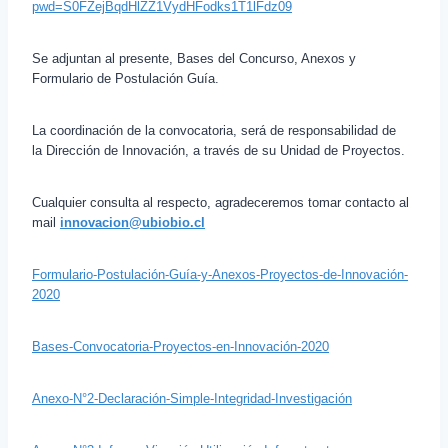
pwd=S0FZejBqdHlZZ1VydHFodks1T1lFdz09
Se adjuntan al presente, Bases del Concurso, Anexos y
Formulario de Postulación Guía.
La coordinación de la convocatoria, será de responsabilidad de
la Dirección de Innovación, a través de su Unidad de Proyectos.
Cualquier consulta al respecto, agradeceremos tomar contacto al
mail
innovacion@ubiobio.cl
Formulario-Postulación-Guía-y-Anexos-Proyectos-de-Innovación-
2020
Bases-Convocatoria-Proyectos-en-Innovación-2020
Anexo-N°2-Declaración-Simple-Integridad-Investigación